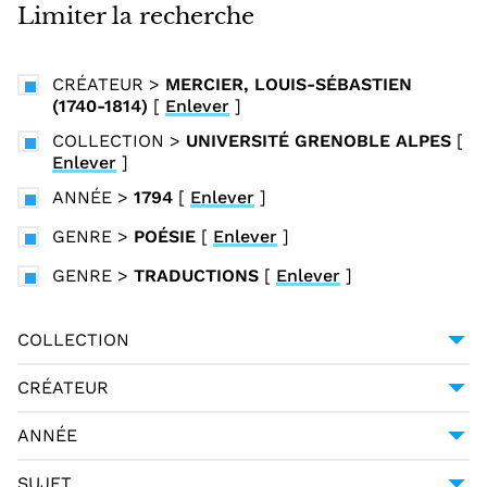
i
Limiter la recherche
n
c
CRÉATEUR
>
MERCIER, LOUIS-SÉBASTIEN
i
(1740-1814)
[
Enlever
]
p
COLLECTION
>
UNIVERSITÉ GRENOBLE ALPES
[
a
Enlever
]
l
ANNÉE
>
1794
[
Enlever
]
GENRE
>
POÉSIE
[
Enlever
]
GENRE
>
TRADUCTIONS
[
Enlever
]
COLLECTION
UNIVERSITÉ GRENOBLE ALPES
1
CRÉATEUR
GESSNER, SALOMON (1730-1788)
1
ANNÉE
HALLER, ALBRECHT VON (1708-1777)
1
1794
1
SUJET