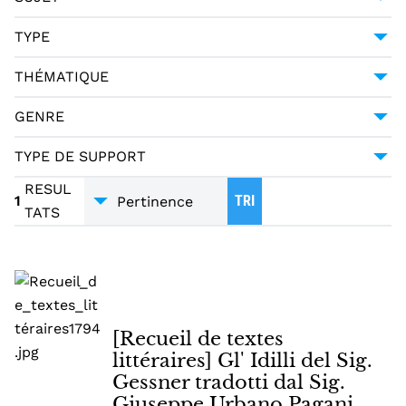
MERCIER, LOUIS-SÉBASTIEN (1740-1814)
1
POÉSIE -- 18E SIÈCLE
1
TYPE
PAGANI CESA, GIUSEPPE URBANO (1757-1835)
1
MANUSCRIT
1
THÉMATIQUE
LITTÉRATURE
1
GENRE
POÉSIE
1
TYPE DE SUPPORT
TRADUCTIONS
1
MANUSCRITS
1
RESUL
1
TRI
TATS
[Recueil de textes
littéraires] Gl' Idilli del Sig.
Gessner tradotti dal Sig.
Giuseppe Urbano Pagani