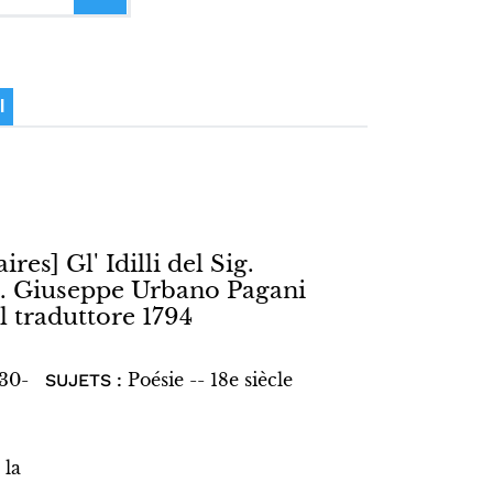
I
ires] Gl' Idilli del Sig.
ig. Giuseppe Urbano Pagani
l traduttore 1794
730-
Poésie -- 18e siècle
SUJETS :
 la