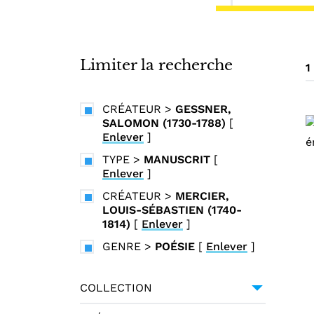
i
n
c
i
Limiter la recherche
1
p
a
CRÉATEUR
>
GESSNER,
l
SALOMON (1730-1788)
[
Enlever
]
TYPE
>
MANUSCRIT
[
Enlever
]
CRÉATEUR
>
MERCIER,
LOUIS-SÉBASTIEN (1740-
1814)
[
Enlever
]
GENRE
>
POÉSIE
[
Enlever
]
COLLECTION
UNIVERSITÉ GRENOBLE