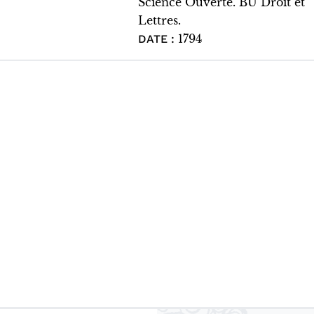
Science Ouverte. BU Droit et
Lettres.
1794
DATE :