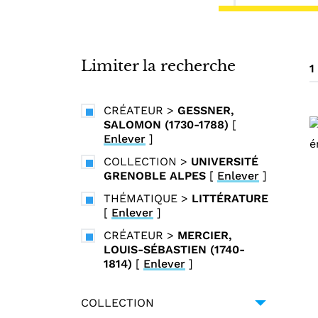
i
n
c
i
Limiter la recherche
1
p
a
CRÉATEUR
>
GESSNER,
l
SALOMON (1730-1788)
[
Enlever
]
COLLECTION
>
UNIVERSITÉ
GRENOBLE ALPES
[
Enlever
]
THÉMATIQUE
>
LITTÉRATURE
[
Enlever
]
CRÉATEUR
>
MERCIER,
LOUIS-SÉBASTIEN (1740-
1814)
[
Enlever
]
COLLECTION