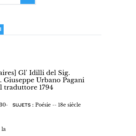
I
ires] Gl' Idilli del Sig.
ig. Giuseppe Urbano Pagani
l traduttore 1794
730-
Poésie -- 18e siècle
SUJETS :
 la