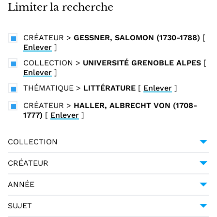
i
Limiter la recherche
n
c
CRÉATEUR
>
GESSNER, SALOMON (1730-1788)
[
i
Enlever
]
p
COLLECTION
>
UNIVERSITÉ GRENOBLE ALPES
[
a
Enlever
]
l
THÉMATIQUE
>
LITTÉRATURE
[
Enlever
]
CRÉATEUR
>
HALLER, ALBRECHT VON (1708-
1777)
[
Enlever
]
COLLECTION
UNIVERSITÉ GRENOBLE ALPES
1
CRÉATEUR
GESSNER, SALOMON (1730-1788)
1
ANNÉE
HALLER, ALBRECHT VON (1708-1777)
1
1794
1
SUJET
MERCIER, LOUIS-SÉBASTIEN (1740-1814)
1