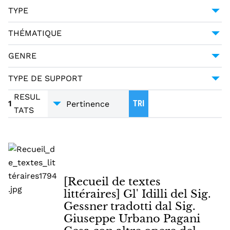
POÉSIE -- 18E SIÈCLE
1
TYPE
PAGANI CESA, GIUSEPPE URBANO (1757-1835)
1
MANUSCRIT
1
THÉMATIQUE
LITTÉRATURE
1
GENRE
POÉSIE
1
TYPE DE SUPPORT
TRADUCTIONS
1
MANUSCRITS
1
RESUL
1
TRI
TATS
[Recueil de textes
littéraires] Gl' Idilli del Sig.
Gessner tradotti dal Sig.
Giuseppe Urbano Pagani