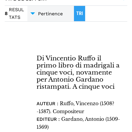
NOTATED MUSIC
2
-- PARTIES
2
GIACHES DE WERT (1535-1596). COMPOSITEUR
CHANSONS
2
PARTITIONS
2
RESUL
1
TEXT
2
8
ROLAND – ROMANCES
TRI
1
TATS
MUZZARELLI, GIOVANNI (1486?-1516)
1
RUFFO, VINCENZO (1508?-1587). COMPOSITEUR
1
Di Vincentio Ruffo il
primo libro di madrigali a
cinque voci, novamente
per Antonio Gardano
ristampati. A cinque voci
Ruffo, Vincenzo (1508?
AUTEUR :
-1587). Compositeur
Gardano, Antonio (1509-
EDITEUR :
1569)