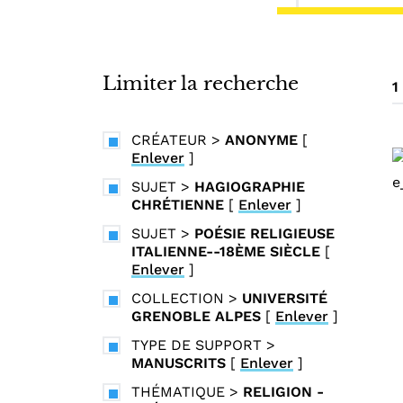
i
n
c
i
Limiter la recherche
1
p
a
CRÉATEUR
>
ANONYME
[
l
Enlever
]
SUJET
>
HAGIOGRAPHIE
CHRÉTIENNE
[
Enlever
]
SUJET
>
POÉSIE RELIGIEUSE
ITALIENNE--18ÈME SIÈCLE
[
Enlever
]
COLLECTION
>
UNIVERSITÉ
GRENOBLE ALPES
[
Enlever
]
TYPE DE SUPPORT
>
MANUSCRITS
[
Enlever
]
THÉMATIQUE
>
RELIGION -