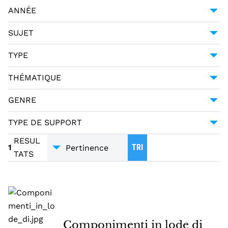
ANONYME
1
ANNÉE
1751
1
SUJET
HAGIOGRAPHIE CHRÉTIENNE
1
TYPE
LITTÉRATURE CHRÉTIENNE
1
MANUSCRIT
1
THÉMATIQUE
POÉSIE RELIGIEUSE ITALIENNE--18ÈME SIÈCLE
RELIGION - THÉOLOGIE
1
1
GENRE
POÉSIE
1
TYPE DE SUPPORT
MANUSCRITS
1
RESUL
1
TRI
TATS
Componimenti in lode di