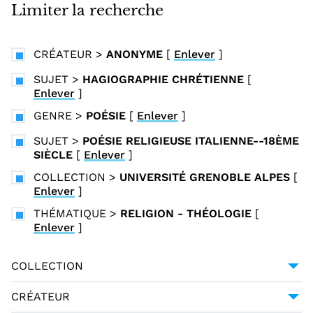
i
Limiter la recherche
n
c
CRÉATEUR
>
ANONYME
[
Enlever
]
i
p
SUJET
>
HAGIOGRAPHIE CHRÉTIENNE
[
Enlever
]
a
l
GENRE
>
POÉSIE
[
Enlever
]
SUJET
>
POÉSIE RELIGIEUSE ITALIENNE--18ÈME
SIÈCLE
[
Enlever
]
COLLECTION
>
UNIVERSITÉ GRENOBLE ALPES
[
Enlever
]
THÉMATIQUE
>
RELIGION - THÉOLOGIE
[
Enlever
]
COLLECTION
UNIVERSITÉ GRENOBLE ALPES
1
CRÉATEUR