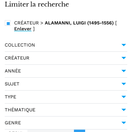
i
Limiter la recherche
n
c
CRÉATEUR
>
ALAMANNI, LUIGI (1495-1556)
[
i
Enlever
]
p
a
COLLECTION
l
UNIVERSITÉ GRENOBLE ALPES
2
CRÉATEUR
ALAMANNI, LUIGI (1495-1556)
2
ANNÉE
1548
1
SUJET
1570
1
POÉSIE ITALIENNE -- 16E SIÈCLE
2
TYPE
MONOGRAPHIE IMPRIMÉE
2
THÉMATIQUE
LITTÉRATURE
2
GENRE